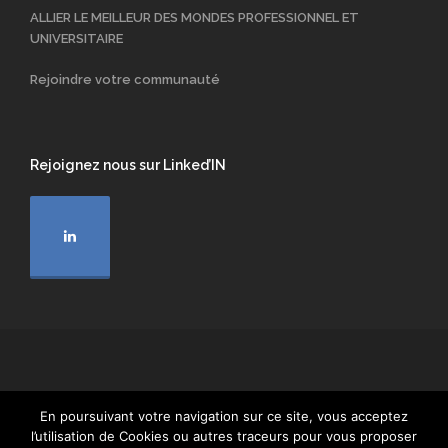
ALLIER LE MEILLEUR DES MONDES PROFESSIONNEL ET
UNIVERSITAIRE
Rejoindre votre communauté
Rejoignez nous sur Linked’IN
Fédération Nationale Droit du Patrimoine Tous droits réservés 2023
En poursuivant votre navigation sur ce site, vous acceptez
Conditions générales d’utilisation
Mentions légales
l’utilisation de Cookies ou autres traceurs pour vous proposer
Politique de confidentialité
Politique RGPD