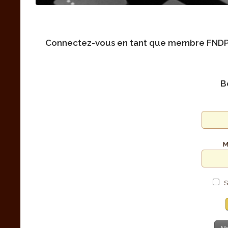
Connectez-vous en tant que membre FND
B
M
S