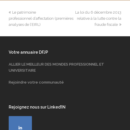
Le patrimoine
La loi du 6 décembre 2013
professionnel d’affectation (premières
relative à la lutte contre la
analyses de l’EIRL)
fraude fiscale
Votre annuaire DFJP
ALLIER LE MEILLEUR DES MONDES PROFESSIONNEL ET
UNIVERSITAIRE
Rejoindre votre communauté
Rejoignez nous sur Linked’IN