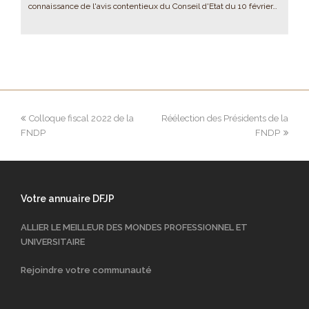
connaissance de l'avis contentieux du Conseil d'Etat du 10 février…
Colloque fiscal 2022 de la
Réélection des Présidents de la
FNDP
FNDP
Votre annuaire DFJP
ALLIER LE MEILLEUR DES MONDES PROFESSIONNEL ET
UNIVERSITAIRE
Rejoindre votre communauté